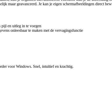
ndelijk maar geavanceerd. Je kan je eigen schermafbeeldingen direct be
pijl en uitleg in te voegen
gevens onleesbaar te maken met de vervagingsfunctie
er voor Windows. Snel, intuïtief en krachtig.